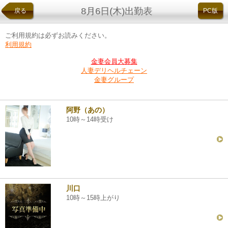
8月6日(木)出勤表
戻る
PC版
ご利用規約は必ずお読みください。
利用規約
金妻会員大募集
人妻デリヘルチェーン
金妻グループ
阿野（あの）
10時～14時受け
川口
10時～15時上がり